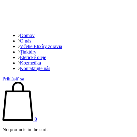
Domov
O nás
Včelie Elixíry zdravia
Tinktúry
Éterické oleje
Kozmetika
Kontaktujte nás
Prihlásiť sa
0
No products in the cart.