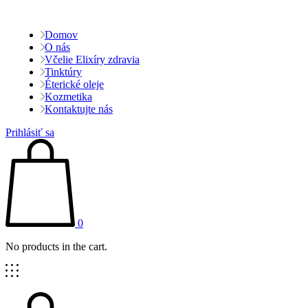
Domov
O nás
Včelie Elixíry zdravia
Tinktúry
Éterické oleje
Kozmetika
Kontaktujte nás
Prihlásiť sa
0
No products in the cart.