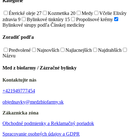
Kategórie
Éterické oleje
27
Kozmetika
20
Medy
Včelie Elixíry
zdravia
9
Bylinkové tinktúry
15
Propolisové krémy
Bylinkové sirupy podľa Čínskej medicíny
Zoradiť podľa
Predvolené
Najnovších
Najlacnejších
Najdrahších
Názvu
Med z biofarmy / Zázračné bylinky
Kontaktujte nás
+421949777454
objednavky@medzbiofarmy.sk
Zákaznícka zóna
Obchodné podmienky a Reklamačný poriadok
Spracovanie osobných údajov a GDPR