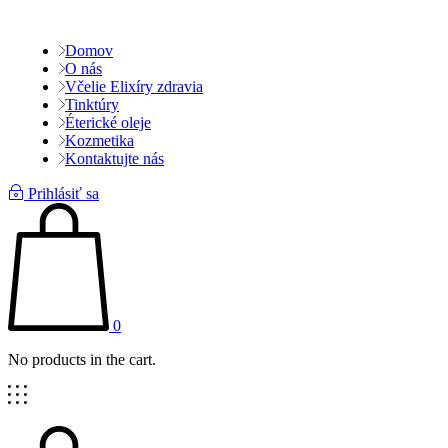
Domov
O nás
Včelie Elixíry zdravia
Tinktúry
Éterické oleje
Kozmetika
Kontaktujte nás
Prihlásiť sa
0
No products in the cart.