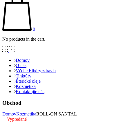
0
No products in the cart.
Domov
O nás
Včelie Elixíry zdravia
Tinktúry
Éterické oleje
Kozmetika
Kontaktujte nás
Obchod
Domov
Kozmetika
ROLL-ON SANTAL
Vypredané