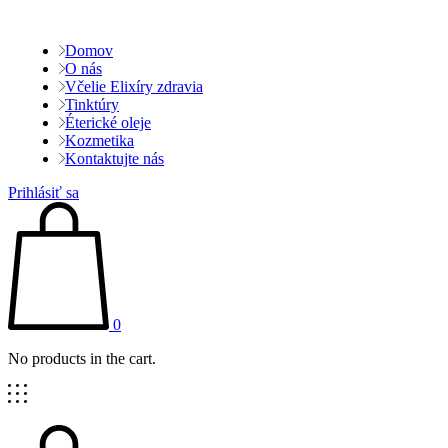
Domov
O nás
Včelie Elixíry zdravia
Tinktúry
Éterické oleje
Kozmetika
Kontaktujte nás
Prihlásiť sa
0
No products in the cart.