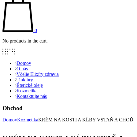
0
No products in the cart.
Domov
O nás
Včelie Elixíry zdravia
Tinktúry
Éterické oleje
Kozmetika
Kontaktujte nás
Obchod
Domov
Kozmetika
KRÉM NA KOSTI A KĹBY VSTAŇ A CHOĎ