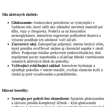
Sila aktívnych zložiek:
Glukozamín:
Aminocukor prirodzene sa vyskytujúci v
ľudskom tele, ktorý slúži ako základný stavebný materiál pre
kĺby, väzy a chrupavky. Podieľa sa na biosyntéze
proteoglykánov, intenzívne regeneruje poškodené tkanivá a
výrazne posilňuje ich odolnosť voči záťaži.
Zázvorový olej:
Zabezpečuje príjemný, mierne hrejivý efekt,
ktorý pomáha uvoľňovať akútne aj chronické napätie v okolí
kĺbov. Podporuje lokálne prekrvenie (mikrocirkuláciu), tlmí
nepríjemné pocity nepohodlia a uľahčuje hlboké vstrebávanie
ostatných aktívnych látok do pokožky.
Vyživujúci zvláčňujúci základ
: Intenzívne hydratuje a
zjemňuje pokožku v mieste masáže, zvyšuje elasticitu kože a
chráni ju pred vysušovaním a podráždením.
Hlavné benefity:
Synergia pre pohyb bez obmedzení:
Spojenie glukozamínu
a zázvoru prináša komplexný účinok – kým glukozamín