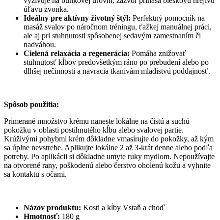
vyživuje na bunkovej úrovni, zázvor prináša bleskovú hrejivú
úľavu zvonka.
Ideálny pre aktívny životný štýl:
Perfektný pomocník na
masáž svalov po náročnom tréningu, ťažkej manuálnej práci,
ale aj pri stuhnutosti spôsobenej sedavým zamestnaním či
nadváhou.
Cielená relaxácia a regenerácia:
Pomáha znižovať
stuhnutosť kĺbov predovšetkým ráno po prebudení alebo po
dlhšej nečinnosti a navracia tkanivám mladistvú poddajnosť.
Spôsob použitia:
Primerané množstvo krému naneste lokálne na čistú a suchú
pokožku v oblasti postihnutého kĺbu alebo svalovej partie.
Krúživými pohybmi krém dôkladne vmasírujte do pokožky, až kým
sa úplne nevstrebe. Aplikujte lokálne 2 až 3-krát denne alebo podľa
potreby. Po aplikácii si dôkladne umyte ruky mydlom. Nepoužívajte
na otvorené rany, poškodenú alebo čerstvo oholenú kožu a vyhnite
sa kontaktu s očami.
Názov produktu:
Kosti a kĺby Vstaň a choď
Hmotnosť:
180 g