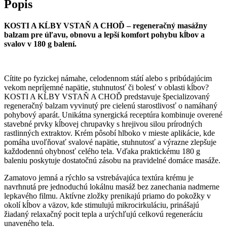
Popis
KOSTI A KĹBY VSTAŇ A CHOĎ – regeneračný masážny
balzam pre úľavu, obnovu a lepší komfort pohybu kĺbov a
svalov v 180 g balení.
Cítite po fyzickej námahe, celodennom státí alebo s pribúdajúcim
vekom nepríjemné napätie, stuhnutosť či bolesť v oblasti kĺbov?
KOSTI A KĹBY VSTAŇ A CHOĎ predstavuje špecializovaný
regeneračný balzam vyvinutý pre cielenú starostlivosť o namáhaný
pohybový aparát. Unikátna synergická receptúra kombinuje overené
stavebné prvky kĺbovej chrupavky s hrejivou silou prírodných
rastlinných extraktov. Krém pôsobí hlboko v mieste aplikácie, kde
pomáha uvoľňovať svalové napätie, stuhnutosť a výrazne zlepšuje
každodennú ohybnosť celého tela. Vďaka praktickému 180 g
baleniu poskytuje dostatočnú zásobu na pravidelné domáce masáže.
Zamatovo jemná a rýchlo sa vstrebávajúca textúra krému je
navrhnutá pre jednoduchú lokálnu masáž bez zanechania nadmerne
lepkavého filmu. Aktívne zložky prenikajú priamo do pokožky v
okolí kĺbov a väzov, kde stimulujú mikrocirkuláciu, prinášajú
žiadaný relaxačný pocit tepla a urýchľujú celkovú regeneráciu
unaveného tela.