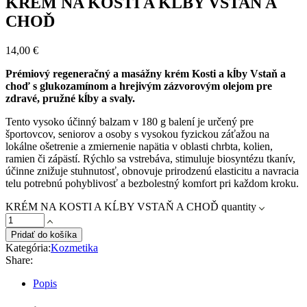
KRÉM NA KOSTI A KĹBY VSTAŇ A
CHOĎ
14,00
€
Prémiový regeneračný a masážny krém Kosti a kĺby Vstaň a
choď s glukozamínom a hrejivým zázvorovým olejom pre
zdravé, pružné kĺby a svaly.
Tento vysoko účinný balzam v 180 g balení je určený pre
športovcov, seniorov a osoby s vysokou fyzickou záťažou na
lokálne ošetrenie a zmiernenie napätia v oblasti chrbta, kolien,
ramien či zápästí. Rýchlo sa vstrebáva, stimuluje biosyntézu tkanív,
účinne znižuje stuhnutosť, obnovuje prirodzenú elasticitu a navracia
telu potrebnú pohyblivosť a bezbolestný komfort pri každom kroku.
KRÉM NA KOSTI A KĹBY VSTAŇ A CHOĎ quantity
Pridať do košíka
Kategória:
Kozmetika
Share:
Popis