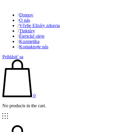
Domov
O nás
Včelie Elixíry zdravia
Tinktúry
Éterické oleje
Kozmetika
Kontaktujte nás
Prihlásiť sa
0
No products in the cart.