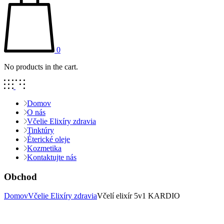
0
No products in the cart.
Domov
O nás
Včelie Elixíry zdravia
Tinktúry
Éterické oleje
Kozmetika
Kontaktujte nás
Obchod
Domov
Včelie Elixíry zdravia
Včelí elixír 5v1 KARDIO