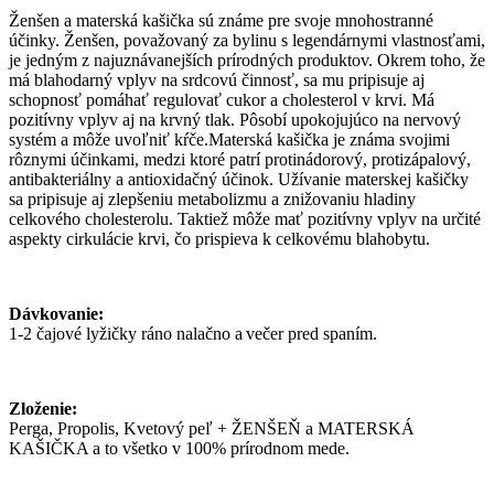
Ženšen a materská kašička sú známe pre svoje mnohostranné
účinky. Ženšen, považovaný za bylinu s legendárnymi vlastnosťami,
je jedným z najuznávanejších prírodných produktov. Okrem toho, že
má blahodarný vplyv na srdcovú činnosť, sa mu pripisuje aj
schopnosť pomáhať regulovať cukor a cholesterol v krvi. Má
pozitívny vplyv aj na krvný tlak. Pôsobí upokojujúco na nervový
systém a môže uvoľniť kŕče.Materská kašička je známa svojimi
rôznymi účinkami, medzi ktoré patrí protinádorový, protizápalový,
antibakteriálny a antioxidačný účinok. Užívanie materskej kašičky
sa pripisuje aj zlepšeniu metabolizmu a znižovaniu hladiny
celkového cholesterolu. Taktiež môže mať pozitívny vplyv na určité
aspekty cirkulácie krvi, čo prispieva k celkovému blahobytu.
Dávkovanie:
1-2 čajové lyžičky ráno nalačno a večer pred spaním.
Zloženie:
Perga, Propolis, Kvetový peľ + ŽENŠEŇ a MATERSKÁ
KAŠIČKA a to všetko v 100% prírodnom mede.