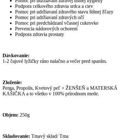
Pomoc pri udržiavaní zdravej ústnej hygieny
Podpora celkového zdravia srdca a ciev
Pomoc pri udržiavaní zdravého stavu štítnej žľazy
Pomoc pri udržiavaní zdravých očí
Pomoc pri predchádzaní včasnej cukrovke
Prevencia nádorových ochorení
Podpora zdravia prostaty
Dávkovanie:
1-2 čajové lyžičky ráno nalačno a večer pred spaním.
Zloženie:
Perga, Propolis, Kvetový peľ + ŽENŠEŇ a MATERSKÁ
KAŠIČKA a to všetko v 100% prírodnom mede.
Objem:
250g
Skladovanie:
Tmavý sklad/ Tma