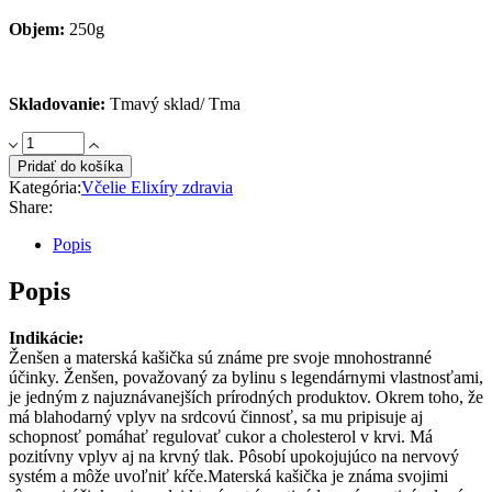
Objem:
250g
Skladovanie:
Tmavý sklad/ Tma
Včelí
elixír
Pridať do košíka
5v1
Kategória:
Včelie Elixíry zdravia
KARDIO
Share:
quantity
Popis
Popis
Indikácie:
Ženšen a materská kašička sú známe pre svoje mnohostranné
účinky. Ženšen, považovaný za bylinu s legendárnymi vlastnosťami,
je jedným z najuznávanejších prírodných produktov. Okrem toho, že
má blahodarný vplyv na srdcovú činnosť, sa mu pripisuje aj
schopnosť pomáhať regulovať cukor a cholesterol v krvi. Má
pozitívny vplyv aj na krvný tlak. Pôsobí upokojujúco na nervový
systém a môže uvoľniť kŕče.Materská kašička je známa svojimi