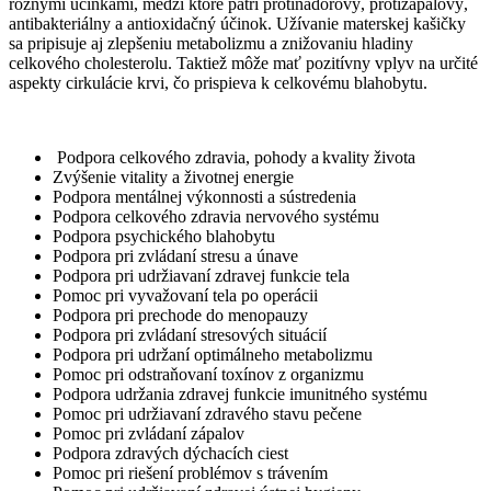
rôznymi účinkami, medzi ktoré patrí protinádorový, protizápalový,
antibakteriálny a antioxidačný účinok. Užívanie materskej kašičky
sa pripisuje aj zlepšeniu metabolizmu a znižovaniu hladiny
celkového cholesterolu. Taktiež môže mať pozitívny vplyv na určité
aspekty cirkulácie krvi, čo prispieva k celkovému blahobytu.
Podpora celkového zdravia, pohody a kvality života
Zvýšenie vitality a životnej energie
Podpora mentálnej výkonnosti a sústredenia
Podpora celkového zdravia nervového systému
Podpora psychického blahobytu
Podpora pri zvládaní stresu a únave
Podpora pri udržiavaní zdravej funkcie tela
Pomoc pri vyvažovaní tela po operácii
Podpora pri prechode do menopauzy
Podpora pri zvládaní stresových situácií
Podpora pri udržaní optimálneho metabolizmu
Pomoc pri odstraňovaní toxínov z organizmu
Podpora udržania zdravej funkcie imunitného systému
Pomoc pri udržiavaní zdravého stavu pečene
Pomoc pri zvládaní zápalov
Podpora zdravých dýchacích ciest
Pomoc pri riešení problémov s trávením