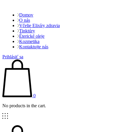
Domov
O nás
Včelie Elixíry zdravia
Tinktúry
Éterické oleje
Kozmetika
Kontaktujte nás
Prihlásiť sa
0
No products in the cart.