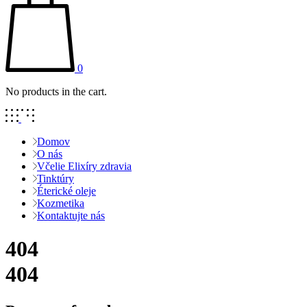
0
No products in the cart.
Domov
O nás
Včelie Elixíry zdravia
Tinktúry
Éterické oleje
Kozmetika
Kontaktujte nás
404
404