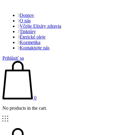
Domov
O nás
Včelie Elixíry zdravia
Tinktúry
Éterické oleje
Kozmetika
Kontaktujte nás
Prihlásiť sa
0
No products in the cart.