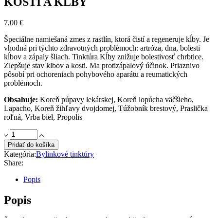
KOSTI A KĹBY
7,00
€
Špeciálne namiešaná zmes z rastlín, ktorá čistí a regeneruje kĺby. Je
vhodná pri týchto zdravotných problémoch: artróza, dna, bolesti
kĺbov a zápaly šliach. Tinktúra Kĺby znižuje bolestivosť chrbtice.
Zlepšuje stav klbov a kosti. Ma protizápalový účinok. Priaznivo
pôsobí pri ochoreniach pohybového aparátu a reumatických
problémoch.
Obsahuje:
Koreň púpavy lekárskej, Koreň lopúcha väčšieho,
Lapacho, Koreň žihľavy dvojdomej, Túžobník brestový, Praslička
roľná, Vrba biel, Propolis
KOSTI
A
Pridať do košíka
KĹBY
Kategória:
Bylinkové tinktúry
quantity
Share:
Popis
Popis