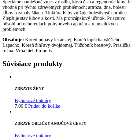
Špeciálne namiešaná zmes z rastlín, ktorá čistí a regeneruje kĺby. Je
vhodná pri týchto zdravotných problémoch: artróza, dna, bolesti
kĺbov a zápaly šliach. Tinktúra Kĺby znižuje bolestivosť chrbtice.
Zlepšuje stav klbov a kosti. Ma protizápalový účinok. Priaznivo
pôsobí pri ochoreniach pohybového aparátu a reumatických
problémoch.
Obsahuje:
Koreň púpavy lekárskej, Koreň lopúcha väčšieho,
Lapacho, Koreň žihľavy dvojdomej, Túžobník brestový, Praslička
roľná, Vrba biel, Propolis
Súvisiace produkty
ZDRAVIE ŽENY
Bylinkové tinktúry
7,00
€
Pridať do košíka
ZDRAVÉ OBLIČKY A MOČOVÉ CESTY
Bylinkové tinktúry