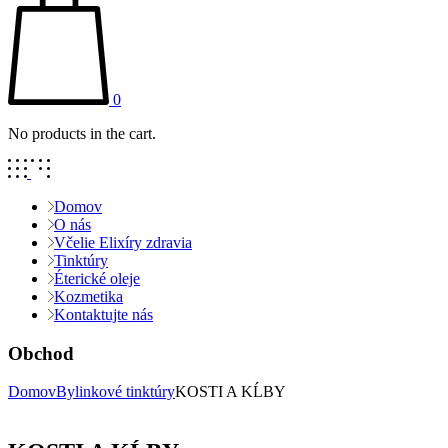
0
No products in the cart.
Domov
O nás
Včelie Elixíry zdravia
Tinktúry
Éterické oleje
Kozmetika
Kontaktujte nás
Obchod
Domov
Bylinkové tinktúry
KOSTI A KĹBY