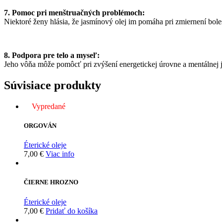
7. Pomoc pri menštruačných problémoch:
Niektoré ženy hlásia, že jasmínový olej im pomáha pri zmiernení bol
8. Podpora pre telo a myseľ:
Jeho vôňa môže pomôcť pri zvýšení energetickej úrovne a mentálnej j
Súvisiace produkty
Vypredané
ORGOVÁN
Éterické oleje
7,00
€
Viac info
ČIERNE HROZNO
Éterické oleje
7,00
€
Pridať do košíka