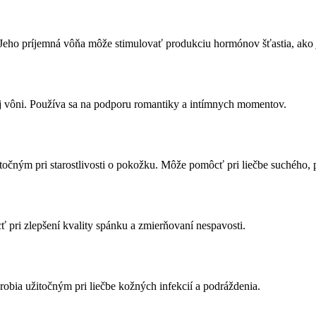
 Jeho príjemná vôňa môže stimulovať produkciu hormónov šťastia, ako j
ej vôni. Používa sa na podporu romantiky a intímnych momentov.
itočným pri starostlivosti o pokožku. Môže pomôcť pri liečbe suchého, p
 pri zlepšení kvality spánku a zmierňovaní nespavosti.
 robia užitočným pri liečbe kožných infekcií a podráždenia.