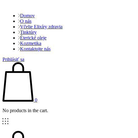
Domov
O nás
Včelie Elixíry zdravia
Tinktúry
Éterické oleje
Kozmetika
Kontaktujte nás
Prihlásiť sa
0
No products in the cart.