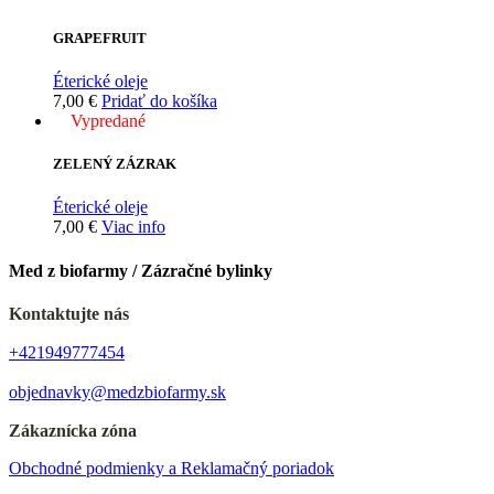
GRAPEFRUIT
Éterické oleje
7,00
€
Pridať do košíka
Vypredané
ZELENÝ ZÁZRAK
Éterické oleje
7,00
€
Viac info
Med z biofarmy / Zázračné bylinky
Kontaktujte nás
+421949777454
objednavky@medzbiofarmy.sk
Zákaznícka zóna
Obchodné podmienky a Reklamačný poriadok