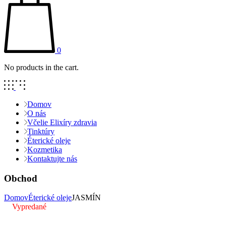
0
No products in the cart.
Domov
O nás
Včelie Elixíry zdravia
Tinktúry
Éterické oleje
Kozmetika
Kontaktujte nás
Obchod
Domov
Éterické oleje
JASMÍN
Vypredané