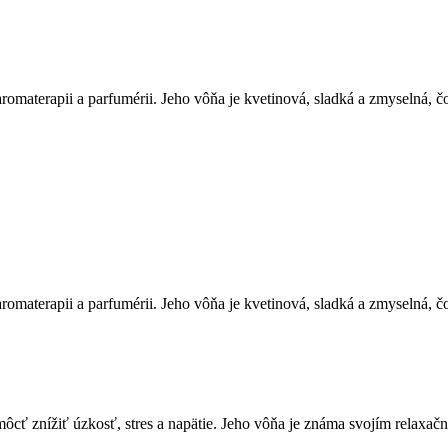
v aromaterapii a parfumérii. Jeho vôňa je kvetinová, sladká a zmyselná,
v aromaterapii a parfumérii. Jeho vôňa je kvetinová, sladká a zmyselná,
cť znížiť úzkosť, stres a napätie. Jeho vôňa je známa svojím relaxač