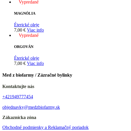
Vypredané
MAGNÓLIA
Éterické oleje
7,00
€
Viac info
Vypredané
ORGOVÁN
Éterické oleje
7,00
€
Viac info
Med z biofarmy / Zázračné bylinky
Kontaktujte nás
+421949777454
objednavky@medzbiofarmy.sk
Zákaznícka zóna
Obchodné podmienky a Reklamačný poriadok