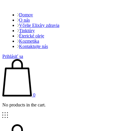
Domov
O nás
Včelie Elixíry zdravia
Tinktúry
Éterické oleje
Kozmetika
Kontaktujte nás
Prihlásiť sa
0
No products in the cart.