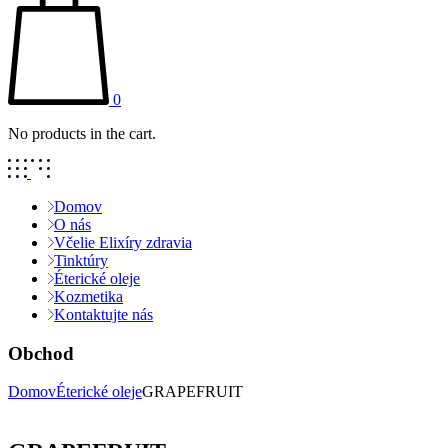
0
No products in the cart.
Domov
O nás
Včelie Elixíry zdravia
Tinktúry
Éterické oleje
Kozmetika
Kontaktujte nás
Obchod
Domov
Éterické oleje
GRAPEFRUIT